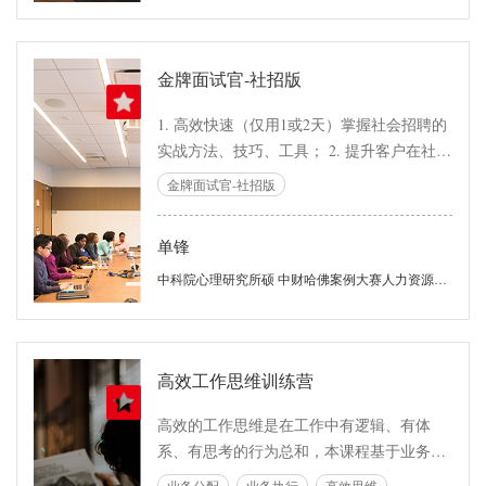
金牌面试官-社招版
1. 高效快速（仅用1或2天）掌握社会招聘的
实战方法、技巧、工具； 2. 提升客户在社会
招聘和面试中的识人能力、面试官素养和企
金牌面试官-社招版
业美誉度； 3. 纠正面试常见错误观念和做
法，号召企业面试官重视招聘，重视人力资
单锋
源管理。
中科院心理研究所硕 中财哈佛案例大赛人力资源专题评委 《靶向面试》作者
高效工作思维训练营
高效的工作思维是在工作中有逻辑、有体
系、有思考的行为总和，本课程基于业务推
进的流程中所需要具备的思考方式和行为习
业务分配
业务执行
高效思维