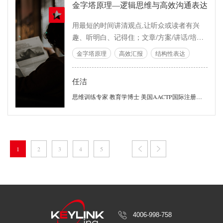
金字塔原理—逻辑思维与高效沟通表达
用最短的时间讲清观点,让听众或读者有兴
趣、听明白、记得住；文章/方案/讲话/培训,
让听众喜欢听、能理解、能执行；希望给人
金字塔原理
高效汇报
结构性表达
留下观点鲜明、重点突出、思路清晰的印
象；希望快速提高思考、管理下属和解决问
任洁
题的逻辑思维能力……
思维训练专家 教育学博士 美国AACTP国际注册培训讲师 英国博赞思维导图全球认证讲师（TBLI）
1
2
3
4
5
4006-998-758