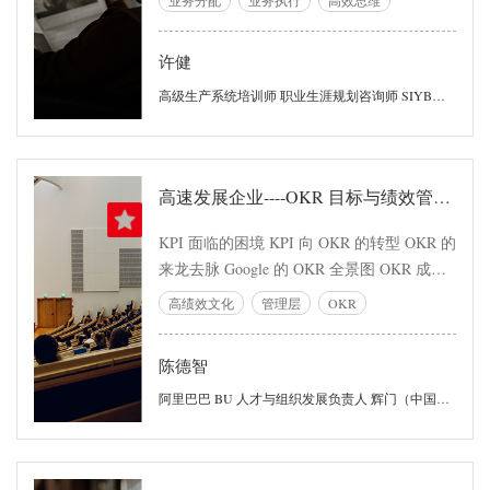
惯总结提炼而成，课程分为四个模块进行。
许健
高级生产系统培训师 职业生涯规划咨询师 SIYB认证讲师
高速发展企业----OKR 目标与绩效管理实践
KPI 面临的困境 KPI 向 OKR 的转型 OKR 的
来龙去脉 Google 的 OKR 全景图 OKR 成功
实施的关键要素 OKR 如何灵活应用——
高绩效文化
管理层
OKR
OKR 的落地与实施 OKR 的混搭、疑惑与误
区 阿里腾讯绩效管理的实践——方法、表单
陈德智
与工具 组织绩效与个人绩效的深层逻辑 高
速发展企业如何建立高绩效文化
阿里巴巴 BU 人才与组织发展负责人 辉门（中国）组织与发展负责人 IBM 人力资本管理高级咨询顾问