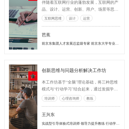
伴随着互联网行业的蓬勃发展，互联网的产
品、设计、运营、创新、用户、场景等思维
不但创造了全新的商业环境和产品服务，同
互联网思维
设计
运营
时也对人们的思维和行事方式带来了巨大影
响。
芭蕉
前京东集团人才发展总监级专家 前京东大学专业力培训负责人
创新思维与问题分析解决工作坊
本工作坊基于“全脑”理论基础，将三种思维
模式与“行动学习”结合起来，通过发掘学员
真实工作场景中的实际问题，训练运用不同
培训师
心理咨询师
教练
的思维工具，解决具体工作难题；学员可以
学会在解决问题的不同阶段，使用不同的思
王兴东
维方式，掌握问题分析与解决的基本套路，
具有极强的实用性和操作性。
实战型引导体验式培训师 领导力提升教练 行动学习促动师