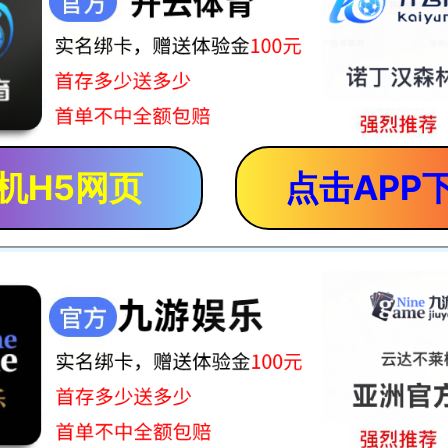
机H5网页
点击APP