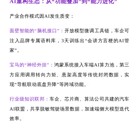
AI
重构生态：从“功能叠加”到“能力进化”
产业合作模式因
AI
发生质变：
面壁智能的“脑机接口”：
开放模型微调工具链，车企可
注入品牌专属语料库，
3
天训练出“会讲方言梗的
AI
管
家”。
宝马的“神经外挂”：
鸿蒙系统接入车端
AI
算力池，第三
方应用调用转向力矩、悬架高度等传统封闭数据，实
现“导航联动底盘升降”等跨域功能。
行业级知识联邦：
车企、芯片商、算法公司共建的汽车
AI
联盟，共享脱敏驾驶场景数据，加速端侧大模型迭代
效率。