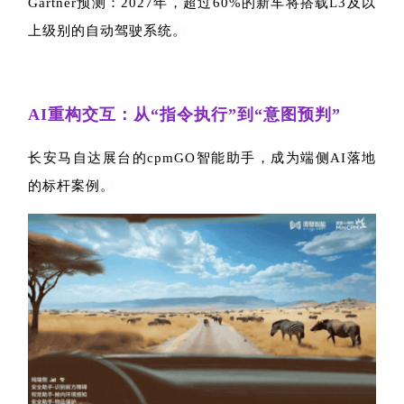
Gartner
预测：
2027
年，超过
60%
的新车将搭载
L3
及以
上级别的自动驾驶系统。
AI
重构交互：从“指令执行”到“意图预判”
长安马自达展台的
cpmGO
智能助手，成为端侧
AI
落地
的标杆案例。