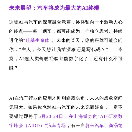
未来展望：汽车将成为最大的
AI
终端
这场AI与汽车的深度融合竞赛，终将驶向一个激动人心
的终点——每一辆车，都可能成为一个独立思考、持续
进化的
“硅基生命体”
。
未来的某天，你的座驾可能会问
你：
“
主人，今天想让我学漂移还是写代码？
”——
毕
竟，
AI
连人类驾驶经验都能数字化了，还有什么不可
能？
AI在汽车行业的应用才刚刚崭露头角，未来的想象空间
无限大。如果你也对
A
I
与汽车的未来充满好奇，一定不
要错过即将于
5
月
23-24
日，在上海举办的
“AI+
研发数
字峰会（
AiDD
）
”
汽车专场
，有来自
蔚来汽车、商汤绝