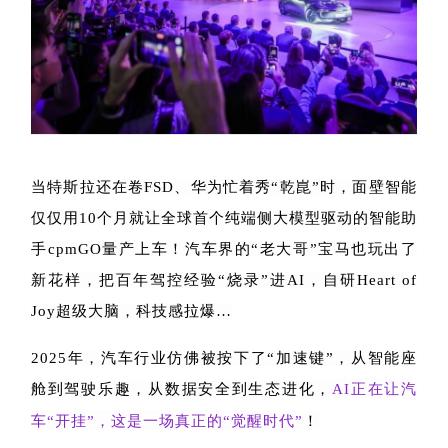
当特斯拉还在卷
FSD
、华为忙着秀“乾崑”时，面壁智能
仅仅用
10
个月就让全球首个纯端侧大模型驱动的智能助
手
cpmGO
量产上车！汽车界的“老大哥”宝马也玩出了
新花样，把百年驾控经验
“
烧录
”
进
AI
，自研
Heart of
Joy
超级大脑，科技感拉爆
…
2025
年，汽车行业仿佛被按下了“加速键”，从智能座
舱到驾驶乐趣，从数据安全到生态进化，
AI
正在让汽
车
“
开挂
”
，这是
一场真正的
“
觉醒时代
”
！