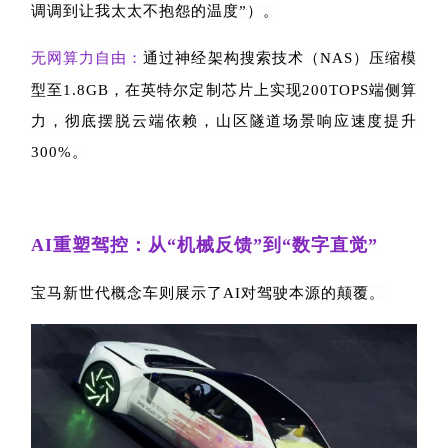
调调到让我太太不抱怨的温度”）。
无网算力自由：
通过神经架构搜索技术（
NAS
）压缩模
型至
1.8GB
，在英特尔定制芯片上实现
200TOPS
端侧算
力，彻底摆脱云端依赖，山区隧道场景响应速度提升
300%
。
AI
重塑驾控：从“机械反馈”到“数字直觉”
宝马新世代概念车则展示了
AI
对驾驶本源的颠覆。