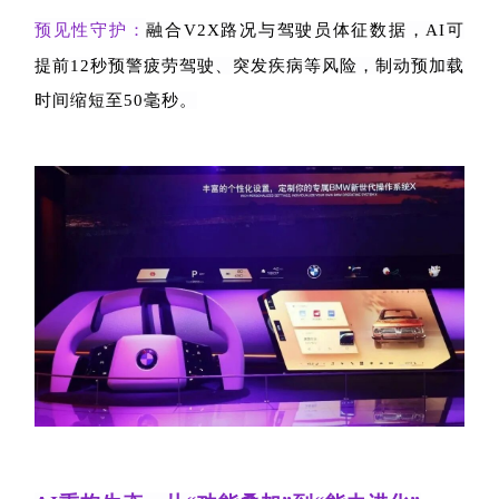
预见性守护：
融合
V2X
路况与驾驶员体征数据，
AI
可
提前
12
秒预警疲劳驾驶、突发疾病等风险，制动预加载
时间缩短至
50
毫秒。