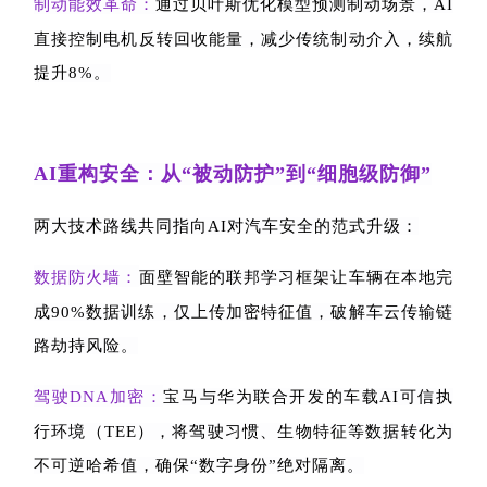
制动能效革命：
通过贝叶斯优化模型预测制动场景，
AI
直接控制电机反转回收能量，减少传统制动介入，续航
提升
8%
。
AI
重构安全：从“被动防护”到“细胞级防御”
两大技术路线共同指向
AI
对汽车安全的范式升级：
数据防火墙：
面壁智能的联邦学习框架让车辆在本地完
成
90%
数据训练，仅上传加密特征值，破解车云传输链
路劫持风险。
驾驶
DNA
加密：
宝马与华为联合开发的车载
AI
可信执
行环境（
TEE
），将驾驶习惯、生物特征等数据转化为
不可逆
哈希值
，确保“数字身份”绝对隔离。