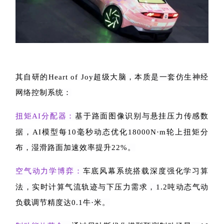
其自研的
Heart of Joy
超级大脑，本质是一套仿生神经
网络控制系统：
扭矩
AI
分配器：
基于路面图像识别与悬挂压力传感数
据，
AI
模型每
10
毫秒动态优化
18000N
·
m
轮上扭矩分
布，湿滑路面加速效率提升
22%
。
空气动力学博弈：
车底风幕系统搭载深度强化学习算
法，实时计算气流轨迹与下压力需求，
1.2
吨动态气动
负载调节精度达
0.1
牛·米。