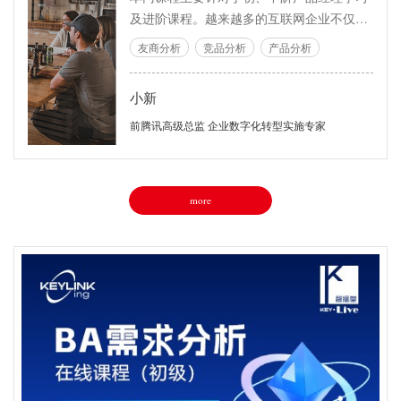
及进阶课程。越来越多的互联网企业不仅意
识到自身产品的用户体验尤为重要,而且企业
友商分析
竞品分析
产品分析
以用户体验设计为中心才能为企业增加附加
价值。本课程通过对互联网用户思维与体验
小新
设计要素的认识与理解，使学员能够更加理
解产品经理在用户体验中的工作要点，学后
前腾讯高级总监 企业数字化转型实施专家
可快速运用到工作中，达到产品能力得到快
速提升的效果。
more
智播堂
随时随地在线观看