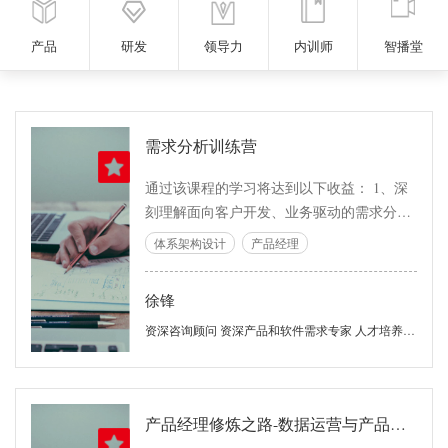
产品
研发
领导力
内训师
智播堂
需求分析训练营
通过该课程的学习将达到以下收益： 1、深
刻理解面向客户开发、业务驱动的需求分析
思想，有效地理解“价值模型”、“业务(组织)
体系架构设计
产品经理
模型”和“系统模型”之间的关系，建立清晰的
需求分析工作脉络与线索感，能够正确根据
徐锋
项目特点、团队特点选择正确的需求分析策
略与工具。 2、对需求分析工作阶段建立清
资深咨询顾问 资深产品和软件需求专家 人才培养专家
晰的认识，理解不同阶段的角色分工，理解
不同阶段的产物关系，能够根据项目情况正
确、合理分配需求时间。 3、对需求分析
产品经理修炼之路-数据运营与产品迭代
中“价值模型”三要素“目标/愿景、Stakeholder