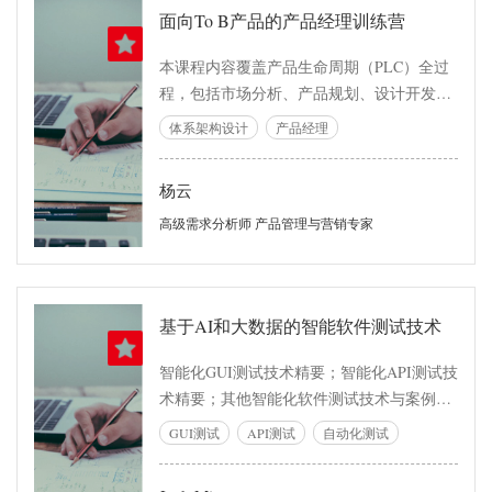
面向To B产品的产品经理训练营
本课程内容覆盖产品生命周期（PLC）全过
程，包括市场分析、产品规划、设计开发、
验证确认、推广运营、生命周期管理……
体系架构设计
产品经理
等。课程全程采用Workshop工作坊组织实施
的“咨询式培训课程”，即：受训学员将被分
杨云
为若干小组，每个小组使用一个产品场景顺
序完成12个实战演练，内容涵盖产品的市场
高级需求分析师 产品管理与营销专家
定位、产品的商业分析、产品的应用场景规
划、产品的用户体验设计、产品的需求分析
与规格化、产品开发过程中产品经理与开发
基于AI和大数据的智能软件测试技术
团队的沟通与协作、产品的验证、产品的推
广运营策略……等产品生命周期（PLC）中6
智能化GUI测试技术精要；智能化API测试技
大阶段的13个主题
术精要；其他智能化软件测试技术与案例；
智能化测试时代的“测试中台“建设与实践；
GUI测试
API测试
自动化测试
业界前沿测试管理经验。