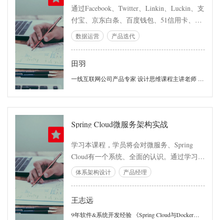
关注点、最终用户价值”建立深入理解；掌握
通过Facebook、Twitter、Linkin、Luckin、支
项目目标、产品愿景，Stakeholder的分析思
付宝、京东白条、百度钱包、51信用卡、雪
路和方法，并能够有效地对相关需求进行跟
球、招商银行掌上生活等多个金融行业以及
数据运营
产品迭代
踪。 4、深刻理解业务视角下的行为需求梳
抖音、喜马拉雅FM、小咖秀、唱吧等泛娱乐
理思路；能够从“组织架构(业务流程(业务活
视频行业爆款产品案例，以Workshop的形
动(业务步骤”的业务模型中映射出“业务子系
田羽
式，结合理论（模型+工具）、实践的方式
统(主题域)(业务流程(业务功能”；能够从业
帮助学员在金融行业中提升学员数据分析、
一线互联网公司产品专家 设计思维课程主讲老师 产品经理社区知名作者
务管控的角度组织报表需求。掌握流程分
构建指标体系、产品留存、用户增长等运营
析、场景分析（用例、用户故事）、报表需
核心能力。
求分析的本质技能、相关建模工具，并能够
在项目正确选择、组合。 5、深刻理解业务
Spring Cloud微服务架构实战
视角下的数据需求梳理思路；正确理解数据
关系（领域模型）、数据构成、数据变迁、
学习本课程，学员将会对微服务、Spring
数据推演等分析内容。掌握领域建模、数据
Cloud有一个系统、全面的认识。通过学习，
分析的本质技能、相关建模工具。 6、深刻
学员将能掌握相关的知识体系，并能够投入
体系架构设计
产品经理
理解业务视角下的质量需求梳理思路，建立
到项目实战中去。 本课程采用实战优先的原
全局质量属性分析的思路与方法，掌握以目
则，讲解如何从0开始编写基于Spring
王志远
标场景决策卡形式场景化描述非功能需求的
Boot/Cloud开发的微服务，并逐步解决项目
能力，并学会非功能需求的跟踪与评估技
中的问题，最终实现一个高可用的微服务架
9年软件&系统开发经验 《Spring Cloud与Docker微服务架构实战》作者 阿里巴巴高级技术专家