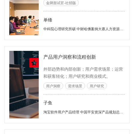
招聘和面试中的识人能力、面试官素养和企
金牌面试官-社招版
业美誉度； 3. 纠正面试常见错误观念和做
法，号召企业面试官重视招聘，重视人力资
单锋
源管理。
中科院心理研究所硕 中财哈佛案例大赛人力资源专题评委 《靶向面试》作者
产品用户洞察和流程创新
外部趋势和内部创新；用户需求场景；运营
和获客转化；用户研究和商业模式。
用户洞察
需求场景
用户研究
子鱼
淘宝软件用户产品经理 中国平安资深产品规划总监 中国美院硕士