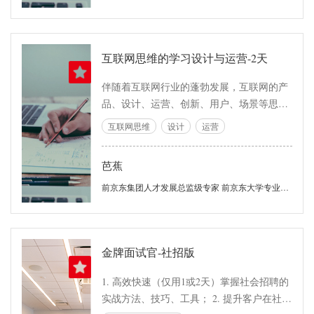
能。 7、掌握需求五大基本元素“业务功
构。 本课程使用目前最新的Spring Cloud
能”、“报表”、“接口”、“数据项”、“非功能场
Finchley SR2讲解，各种新特性一览无余！
景”的分析、描述方法。 8、深刻理解需求建
互联网思维的学习设计与运营-2天
模的常用工具（鱼骨图、帕累托图、构件
图、活动图、类图、用例图、部署图、时序
伴随着互联网行业的蓬勃发展，互联网的产
图、状态图等），真正驾驭模型。
品、设计、运营、创新、用户、场景等思维
不但创造了全新的商业环境和产品服务，同
互联网思维
设计
运营
时也对人们的思维和行事方式带来了巨大影
响。
芭蕉
前京东集团人才发展总监级专家 前京东大学专业力培训负责人
金牌面试官-社招版
1. 高效快速（仅用1或2天）掌握社会招聘的
实战方法、技巧、工具； 2. 提升客户在社会