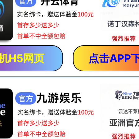
机H5网页
点击APP