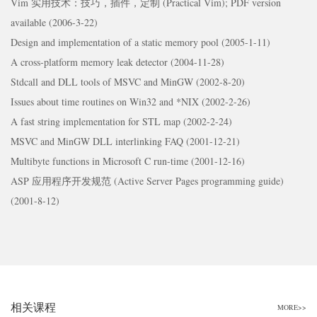
Vim 实用技术：技巧，插件，定制 (Practical Vim); PDF version
available (2006-3-22)
Design and implementation of a static memory pool (2005-1-11)
A cross-platform memory leak detector (2004-11-28)
Stdcall and DLL tools of MSVC and MinGW (2002-8-20)
Issues about time routines on Win32 and *NIX (2002-2-26)
A fast string implementation for STL map (2002-2-24)
MSVC and MinGW DLL interlinking FAQ (2001-12-21)
Multibyte functions in Microsoft C run-time (2001-12-16)
ASP 应用程序开发规范 (Active Server Pages programming guide)
(2001-8-12)
相关课程
MORE>>