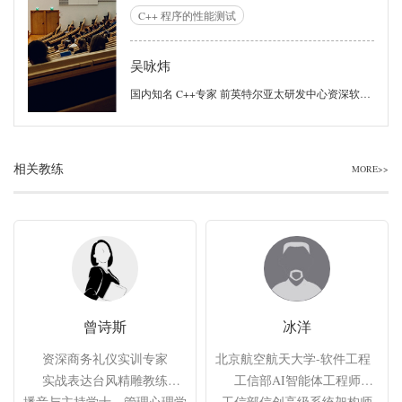
优化，牵涉到的方方面面也非常多。本课程
C++ 程序的性能测试
以现代 C++ 程序为中心，讨论如何对 C++
程序进行优化。 本课程中有跟语言强相关的
吴咏炜
内容，也有跟语言关系较少、但在实践中经
常伴随 C++ 程序出现的问题。
国内知名 C++专家 前英特尔亚太研发中心资深软件架构师
相关教练
MORE>>
曾诗斯
冰洋
资深商务礼仪实训专家

北京航空航天大学-软件工程（大数
实战表达台风精雕教练

工信部AI智能体工程师

播音与主持学士、管理心理学硕士

工信部信创高级系统架构师
