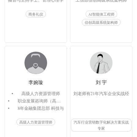
国家教育部认证高级礼仪指导师

中兴接入网高级讲师认证

商务礼仪
AI智能体工程师
六秒钟情商国际认证讲师测评师

微软Azure云专家认证

英国东尼博赞思维导图认证讲师

腾讯TCA和TCP认证

信创高级系统架构师
《接待与交际》杂志特邀专栏作者

华为5个方向售前专家级认证
中国中小企业协会企业出海专委会 礼仪顾问

《商礼塑品牌©情境商务礼仪沙盘》课程研发者
李婉璇
刘 宇
•	高级人力资源管理师

刘老师有21年汽车企业实战经验
•	职业发展咨询师（高级）

•	8年金融集团总部 科技与运营条线培训负责人

•	3年金融企业大学 干部培养及学习平台负责人

高级人力资源管理师
汽车行业营销数字化解决方案实战
•	3年互联网企业 中高管管理教练

专家
•	6年培训咨询领域 解决方案及赋能专家
