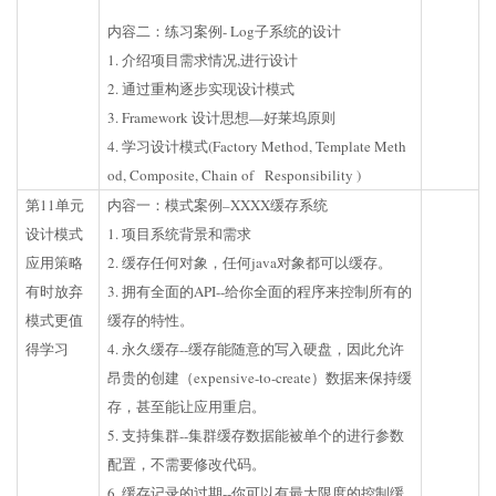
内容二：练习案例- Log子系统的设计
1. 介绍项目需求情况,进行设计
2. 通过重构逐步实现设计模式
3. Framework 设计思想—好莱坞原则
4. 学习设计模式(Factory Method, Template Meth
od, Composite, Chain of Responsibility )
第11单元
内容一：模式案例–XXXX缓存系统
设计模式
1. 项目系统背景和需求
应用策略
2. 缓存任何对象，任何java对象都可以缓存。
有时放弃
3. 拥有全面的API--给你全面的程序来控制所有的
模式更值
缓存的特性。
得学习
4. 永久缓存--缓存能随意的写入硬盘，因此允许
昂贵的创建（expensive-to-create）数据来保持缓
存，甚至能让应用重启。
5. 支持集群--集群缓存数据能被单个的进行参数
配置，不需要修改代码。
6. 缓存记录的过期--你可以有最大限度的控制缓