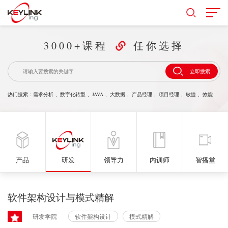
3000+课程
任你选择
立即搜索
热门搜索：
需求分析
、
数字化转型
、
JAVA
、
大数据
、
产品经理
、
项目经理
、
敏捷
、
效能
产品
研发
领导力
内训师
智播堂
软件架构设计与模式精解
研发学院
软件架构设计
模式精解