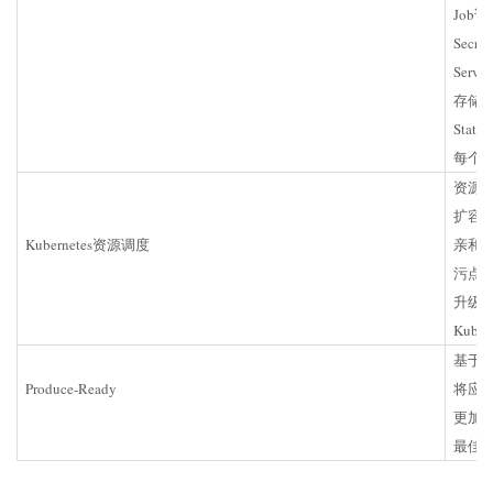
Job详
Secr
Serv
存储
Statef
每个
资源
扩容与缩
Kubernetes资源调度
亲和
污点
升级
Kube
基于S
Produce-Ready
将应用部
更加
最佳