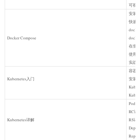
可视
安装Co
快速
dock
Docker Compose
dock
在生产环
使用Do
实战：
容器编
Kubernetes入门
安装Ku
Kube
Kube
Pod
RC详
Kubernetes详解
RS详
Depl
Repli