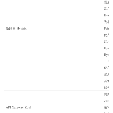
雪崩
常用
Hyst
为项目整
断路器-Hystrix
Feign
使用Fa
启用/禁
Hyst
Hyst
Turb
使用T
消息
其他
如何
网关
Zuu
API Gateway-Zuul
编写Zuu