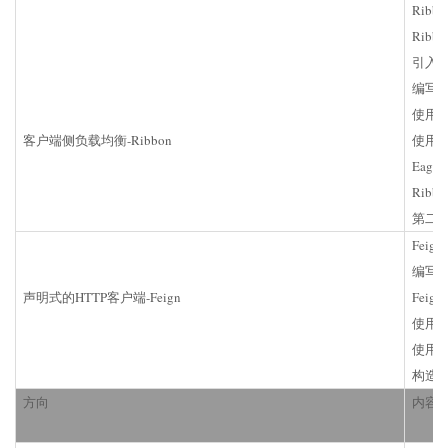
Ribb
Rib
引入R
编写第一
使用代
客户端侧负载均衡-Ribbon
使用配
Eager
Rib
第二代客
Feig
编写第一
声明式的HTTP客户端-Feign
Fei
使用代
使用配
构造
方向
内容