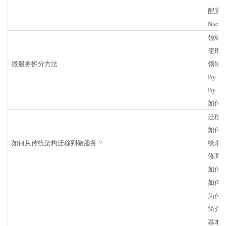
配置
Nac
领域
使用
微服务拆分方法
领域
By n
By v
如何
迁移
如何
如何从传统架构迁移到微服务？
绞杀
修葺
如何
如何
为什
简介
基本