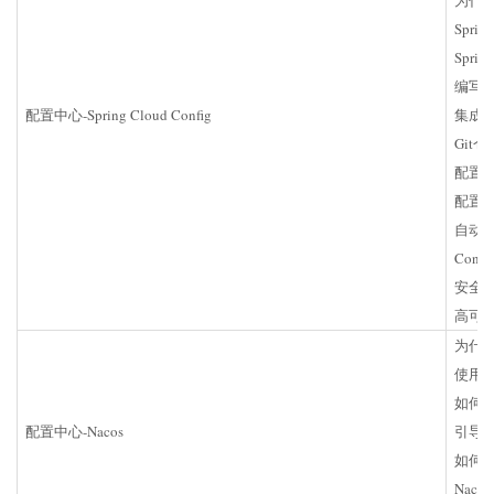
Spri
Sprin
编写Con
配置中心-Spring Cloud Config
集成Con
Git
配置
配置
自动刷新
Conf
安全
高可
为什
使用N
如何
配置中心-Nacos
引导
如何
Nac