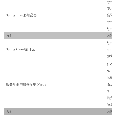
Spri
使用Sp
Spring Boot必知必会
编写第一
Spri
Spring
方向
内容
Spri
Spring Cloud是什么
Spri
服务
什么
Nac
搭建Nac
服务注册与服务发现-Nacos
Nac
Naco
指定
健康
方向
内容