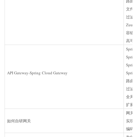
路由
文件
过滤
Zuu
容错
高可用
Spri
Sprin
Spri
API Gateway-Spring Cloud Gateway
Spri
路由
过滤
全局
扩展Spr
网关
如何自研网关
实现
编码
为什