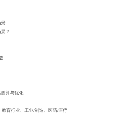
场景
场景？
现
透
比测算与优化
、教育行业、工业/制造、医药/医疗