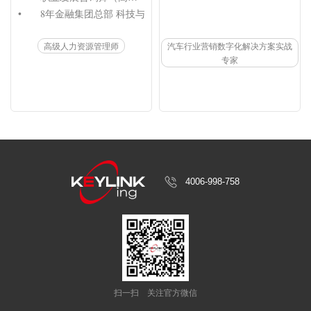
•	8年金融集团总部 科技与运营条线培训负责人

•	3年金融企业大学 干部培养及学习平台负责人

高级人力资源管理师
汽车行业营销数字化解决方案实战
•	3年互联网企业 中高管管理教练

专家
•	6年培训咨询领域 解决方案及赋能专家

•	阿里达摩院 人工智能训练师（高级）

•	Datawhale x 讯飞星火  认证提示词工程师
4006-998-758
扫一扫
关注官方微信