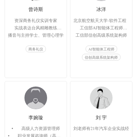
曾诗斯
冰洋
资深商务礼仪实训专家

北京航空航天大学-软件工程（大数
实战表达台风精雕教练

工信部AI智能体工程师

播音与主持学士、管理心理学硕士

工信部信创高级系统架构师

国家教育部认证高级礼仪指导师

中兴接入网高级讲师认证

商务礼仪
AI智能体工程师
六秒钟情商国际认证讲师测评师

微软Azure云专家认证

英国东尼博赞思维导图认证讲师

腾讯TCA和TCP认证

信创高级系统架构师
《接待与交际》杂志特邀专栏作者

华为5个方向售前专家级认证
中国中小企业协会企业出海专委会 礼仪顾问

《商礼塑品牌©情境商务礼仪沙盘》课程研发者
李婉璇
刘 宇
•	高级人力资源管理师

刘老师有21年汽车企业实战经验
•	职业发展咨询师（高级）
