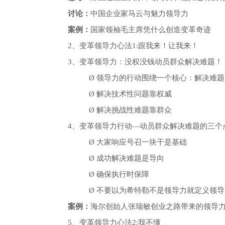
讨论：
中国企业家马云与魅力领导力
案例：
国家领袖毛主席凭什么创造变革奇迹
2、变革领导力心法1:
跟我来！让我来！
3、变革领导力：没权没钱动员群众解决难题！
Ø
领导力的行动围绕一个核心：解决难题
Ø
解决技术性问题靠权威
Ø
解决挑战性难题靠群众
4
、变革领导力行动—动员群众解决难题的三个
Ø
大家响应号召一块干是基础
Ø
成功解决难题是导向
Ø
确保执行时保障
Ø
不要以为希特勒不是领导力就定义领导
案例：
海尔创始人张瑞敏创业之路带来的领导
5、变革领导力心法2:我不懂