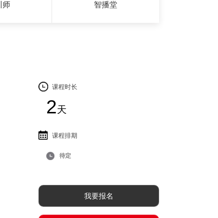
训师
智播堂
课程时长
2
天
课程排期
待定
我要报名