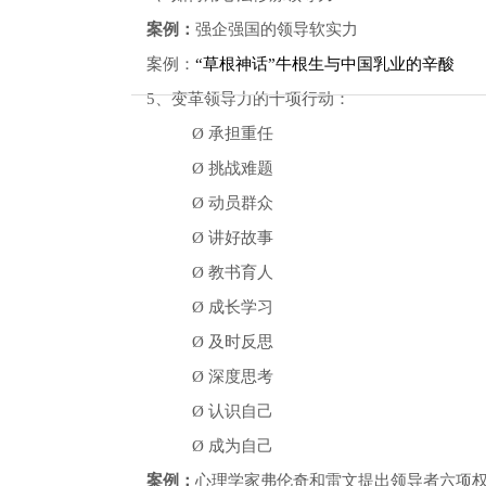
案例：
强企强国的领导软实力
案例：
“草根神话”牛根生与中国乳业的辛酸
5
、变革领导力的十项行动：
Ø
承担重任
Ø
挑战难题
Ø
动员群众
Ø
讲好故事
Ø
教书育人
Ø
成长学习
Ø
及时反思
Ø
深度思考
Ø
认识自己
Ø
成为自己
案例：
心理学家弗伦奇和雷文提出领导者六项