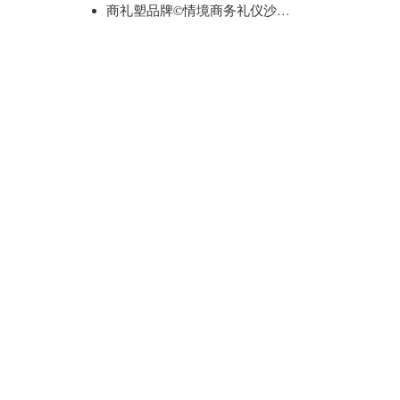
商礼塑品牌©情境商务礼仪沙盘（标准版）