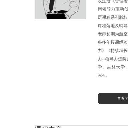
发注册《管理者
用领导力驱动创
层课程系列版权
课程落地及辅导
老师长期为航空
备多年授课经验
力》《持续增长
力--领导力进
学、吉林大学
98%。
查看