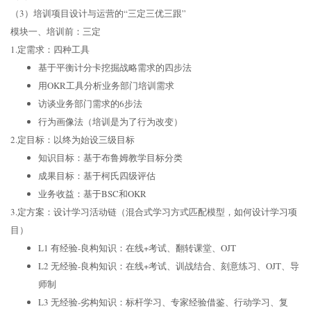
（3）培训项目设计与运营的“三定三优三跟”
模块一、培训前：三定
1.定需求：四种工具
基于平衡计分卡挖掘战略需求的四步法
用OKR工具分析业务部门培训需求
访谈业务部门需求的6步法
行为画像法（培训是为了行为改变）
2.定目标：以终为始设三级目标
知识目标：基于布鲁姆教学目标分类
成果目标：基于柯氏四级评估
业务收益：基于BSC和OKR
3.定方案：设计学习活动链（混合式学习方式匹配模型，如何设计学习项
目）
L1 有经验-良构知识：在线+考试、翻转课堂、OJT
L2 无经验-良构知识：在线+考试、训战结合、刻意练习、OJT、导
师制
L3 无经验-劣构知识：标杆学习、专家经验借鉴、行动学习、复