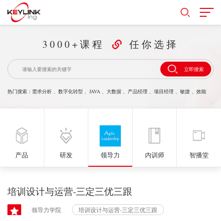
3000+课程
任你选择
立即搜索
热门搜索：
需求分析
、
数字化转型
、
JAVA
、
大数据
、
产品经理
、
项目经理
、
敏捷
、
效能
产品
研发
领导力
内训师
智播堂
培训设计与运营-三定三优三跟
领导力学院
培训设计与运营-三定三优三跟