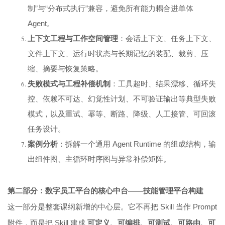
制”与“分布式执行”兼容，避免所有能力耦合进单体
Agent。
上下文工程与工作空间管理
：会话上下文、任务上下文、
文件上下文、运行时状态与长期记忆的装配、裁剪、压
缩、摘要与恢复策略。
失败模式与工程补偿机制
：工具超时、结果漂移、循环失
控、依赖不可达、幻觉性计划、不可验证输出等典型失败
模式，以及重试、幂等、断路、降级、人工接管、可回滚
任务设计。
案例分析
：拆解一个通用 Agent Runtime 的组成结构，输
出组件图、主循环时序图与异常补偿矩阵。
第二部分：数字员工平台的核心中台——技能管理平台构建
这一部分是整套课纲新增的中心层。它不再把 Skill 当作 Prompt
附件，而是把 Skill 建成
可定义、可编排、可测试、可路由、可