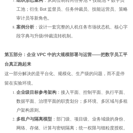
组织形态重构
：从岗位制转向任务池 + 技能池 + 数字员
工池；衍生 Bot 监督员、任务仲裁员、技能运营员、策略
审计员等新角色。
案例分析
：设计一套完整的人机任务市场状态机、核心字
段字典与升级/仲裁流转机制。
第五部分：企业 VPC 中的大规模部署与运营——把数字员工平
台真正跑起来
这一部分解决的是平台化、规模化、生产级的问题，而不是停
留在实验环境。
企业级目标参考架构
：接入平面、控制平面、执行平面、
数据平面、治理平面的职责划分；多环境、多区域与多租
户架构原则。
多租户与隔离模型
：部门级、项目级、业务域级的身份、
网络、存储、计算与密钥隔离；统一权限与细粒度授权。