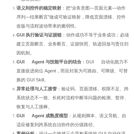
语义到控件的稳定映射
：把“业务意图—页面元素—动作
序列—结果断言”做成可验证映射，降低页面漂移、控件
改版与流程波动带来的脆弱性。
GUI
执行验证与证据链
：动作成功不等于业务成功；必须
建立页面断言、业务断言、证据快照、轨迹回放与责任归
因机制。
GUI Agent
与技能平台的结合
：GUI 自动化能力不
直接嵌进岗位 Agent，而应封装为可路由、可降级、可替
换的 GUI Skill。
异常处理与人工接管
：验证码、页面漂移、权限不足、跨
系统状态不一致、长耗时流程中断等问题的检测、暂停、
恢复与人工接棒。
GUI Agent
成熟度模型
：从规则脚本、语义导航、自
适应修复到跨系统自治协作的分级路径。
案例分析
：设计一个跨越三个异构系统的 GUI 自动化流