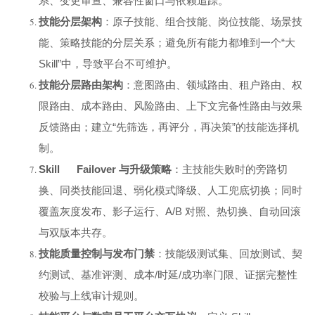
系、变更审查、兼容性窗口与依赖追踪。
技能分层架构
：原子技能、组合技能、岗位技能、场景技
能、策略技能的分层关系；避免所有能力都堆到一个“大
Skill”中，导致平台不可维护。
技能分层路由架构
：意图路由、领域路由、租户路由、权
限路由、成本路由、风险路由、上下文完备性路由与效果
反馈路由；建立“先筛选，再评分，再决策”的技能选择机
制。
Skill Failover
与升级策略
：主技能失败时的旁路切
换、同类技能回退、弱化模式降级、人工兜底切换；同时
覆盖灰度发布、影子运行、A/B 对照、热切换、自动回滚
与双版本共存。
技能质量控制与发布门禁
：技能级测试集、回放测试、契
约测试、基准评测、成本/时延/成功率门限、证据完整性
校验与上线审计规则。