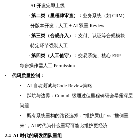
—— AI 开发完即上线
·
第二类（里程碑审查）：
业务系统（如 CRM）
—— 分版本开发，人工 + AI 双重 Review
·
第三类（合规介入）：
支付、认证等合规模块
—— 特定环节强制人工
·
第四类（人工值守）：
交易系统、核心 ERP ——
每步操作需人工 Permission
·
代码质量控制：
·
AI
自动测试与Code Review策略
·
踩坑与边界：Commit 级通过但里程碑级会暴露深层
问题
·
既有系统重构的路径选择："维护屎山" vs "推倒重
来"，AI 时代为什么重写可能比维护更经济
2.4 AI
时代的研发团队重组