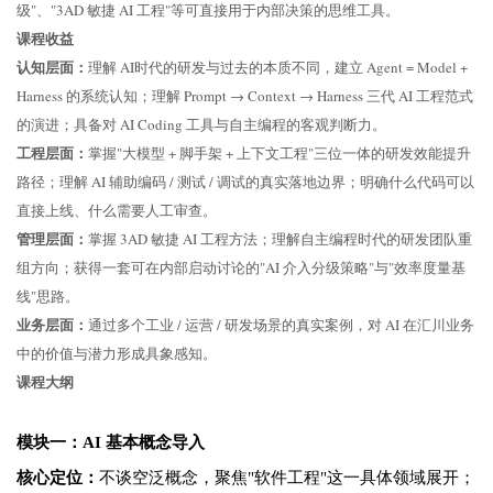
级"、"3AD 敏捷 AI 工程"等可直接用于内部决策的思维工具。
课程收益
认知层面：
理解 AI时代的研发与过去的本质不同，建立 Agent = Model +
Harness 的系统认知；理解 Prompt → Context → Harness 三代 AI 工程范式
的演进；具备对 AI Coding 工具与自主编程的客观判断力。
工程层面：
掌握"大模型 + 脚手架 + 上下文工程"三位一体的研发效能提升
路径；理解 AI 辅助编码 / 测试 / 调试的真实落地边界；明确什么代码可以
直接上线、什么需要人工审查。
管理层面：
掌握 3AD 敏捷 AI 工程方法；理解自主编程时代的研发团队重
组方向；获得一套可在内部启动讨论的"AI 介入分级策略"与"效率度量基
线"思路。
业务层面：
通过多个工业 / 运营 / 研发场景的真实案例，对 AI 在汇川业务
中的价值与潜力形成具象感知。
课程大纲
模块一：AI 基本概念导入
核心定位：
不谈空泛概念，聚焦"软件工程"这一具体领域展开；