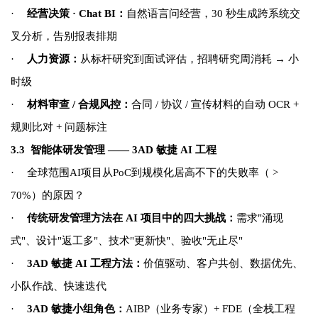
·
经营决策 · Chat BI：
自然语言问经营，30 秒生成跨系统交
叉分析，告别报表排期
·
人力资源：
从标杆研究到面试评估，招聘研究周消耗 → 小
时级
·
材料审查 / 合规风控：
合同 / 协议 / 宣传材料的自动 OCR +
规则比对 + 问题标注
3.3
智能体研发管理 —— 3AD 敏捷 AI 工程
·
全球范围AI项目从PoC到规模化居高不下的失败率（ >
70%）的原因？
·
传统研发管理方法在 AI 项目中的四大挑战：
需求"涌现
式"、设计"返工多"、技术"更新快"、验收"无止尽"
·
3AD
敏捷 AI 工程方法：
价值驱动、客户共创、数据优先、
小队作战、快速迭代
·
3AD
敏捷小组角色：
AIBP
（业务专家）+ FDE（全栈工程