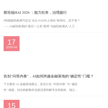
斯坦福HAI 2026 ：能力狂奔，治理跛行
#智能缺陷检测与定位 论坛 #AiDD上海站"检得出，定不准？
——AI缺陷检测的‘最后一公里‘困局"当缺陷检测从"人工排
查"走向"AI自主发现"，软件质量保障迎来范式革命。本论坛
沿...
17
2026-04
告别“问答内卷”，AI如何跨越金融落地的“确定性”门槛？
下文聚焦 AI 金融落地痛点，直击行业 “问答内卷” 与 “确定
性” 难题，结合蚂蚁数科实践深度拆解专业智能体、端云协
同与 DTClaw 平台核心价值，清晰指明 AI 从对话到执行、从
尝鲜到规模化落地的可行路径，是金融与产业智能化从业者
15
必读...