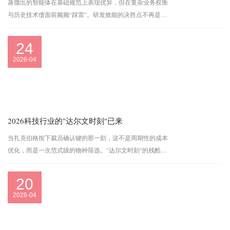
蒸馏出的智能体在基础规范上表现优异，但在复杂业务权衡
与历史技术债面前频频“踩雷”。研发效能的决胜点不再是生
成速度，而是“代码裁剪率”与“上下文治理力”。本文提供AI
编程落地避坑指南与架构师能力重组框架，供技术决策参
24
考。
2026-04
2026科技行业的"达尔文时刻"已来
当扎克伯格按下裁员确认键的那一刻，这不是周期性的成本
优化，而是一次范式级的物种筛选。"达尔文时刻"的残酷之
处在于：它不会给你"过渡期"。技术迭代的速度，远超组织
调整和个体适应的节奏。但希望也在于此：每...
20
2026-04