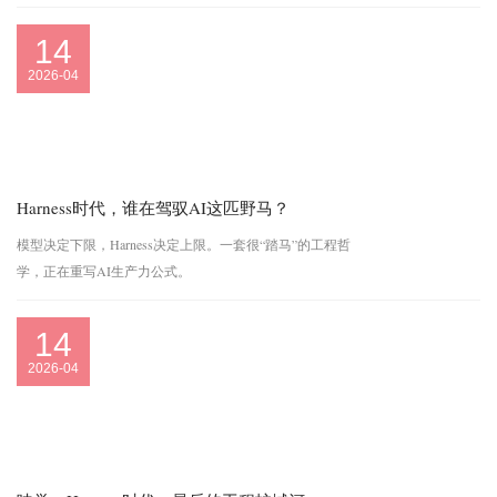
程、OpenClaw…从PoC到规模化落地，全链路打通AI不再是
工具，是第二操作系统产品人、研发、运营都该来补的一课
14
2026-04
Harness时代，谁在驾驭AI这匹野马？
模型决定下限，Harness决定上限。一套很“踏马”的工程哲
学，正在重写AI生产力公式。
14
2026-04