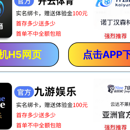
机H5网页
点击APP