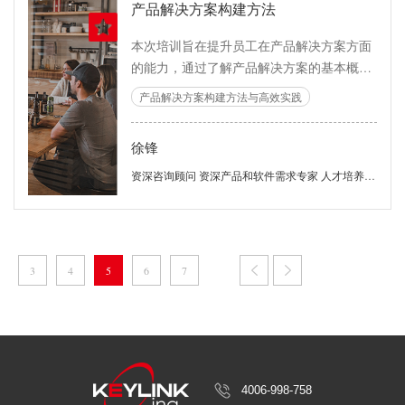
产品解决方案构建方法
位、战略一致性保障、组合分析、产品的应
用场景规划、产品的需求分析与规格化、评
本次培训旨在提升员工在产品解决方案方面
估产品在市场上的表现……等，以及在完成
的能力，通过了解产品解决方案的基本概
这些活动项时如何与市场团队、研发团队、
念、原则和方法，深度学习如何分析市场需
产品解决方案构建方法与高效实践
销售团队……等其他职能之间有效（且有
求和客户痛点，以构建有针对性的产品解决
序）协同工作； 本课程最后将完整阐述一个
方案。并可在学习期间掌握有效的解决方案
真实存在的新产品开发案例的产品全生命周
徐锋
撰写技巧，包括结构、内容组织和沟通表
期过程，以期让学员更真切地了解身为产品
达。培养团队协作和沟通能力，以确保解决
资深咨询顾问 资深产品和软件需求专家 人才培养专家
经理的实际工作状态，以及在此过程中可资
方案的顺利实施，最终以提高企业的创新能
利用的工具、方法/技术。特别地，本课程在
力和市场竞争力。
作为内训课程交付时，这部分内容将保证采
用与受训企业业务领域和开发过程近似的新
3
4
5
6
7
产品开发场景； 本课程可以单独开设，也可
以作为“产品经理训练营”系列课程的有机组
成部分；它的下一级课程为“市场洞察与产品
规划”。
4006-998-758