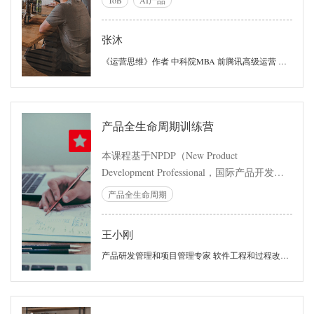
模拟，赋能业务一线提升产品能力。
张沐
《运营思维》作者 中科院MBA 前腾讯高级运营 创业公司合伙人 高级顾问
产品全生命周期训练营
本课程基于NPDP（New Product
Development Professional，国际产品开发协
会创立的产品经理认证）知识体系与
产品全生命周期
IPD（Integrated Product Development，集成
产品开发）最佳实践框架，内容全量覆盖新
王小刚
产品开发生命周期（PLC）的创意、概念、
规划、设计开发、验证发布、推广运营……
产品研发管理和项目管理专家 软件工程和过程改进专家 业界知名讲师和咨询师
全过程的各个活动； 本课程将全景展示作为
一名产品经理在新产品开发全生命周期的关
键环节与关键任务，包括：产品的市场定