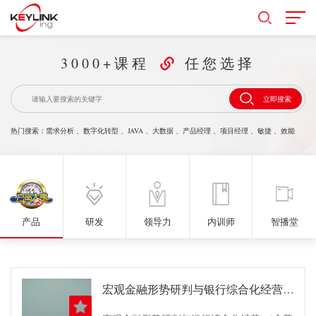
3000+课程
任您选择
立即搜索
热门搜索：
需求分析
、
数字化转型
、
JAVA
、
大数据
、
产品经理
、
项目经理
、
敏捷
、
效能
产品
研发
领导力
内训师
智播堂
宏观金融形势研判与银行综合化经营 （含普惠金融）实战策略课程