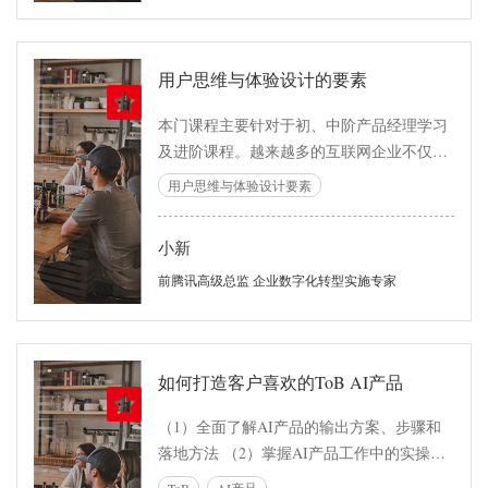
用户思维与体验设计的要素
本门课程主要针对于初、中阶产品经理学习
及进阶课程。越来越多的互联网企业不仅意
识到自身产品的用户体验尤为重要,而且企业
用户思维与体验设计要素
以用户体验设计为中心才能为企业增加附加
价值。本课程通过对互联网用户思维与体验
小新
设计要素的认识与理解，使学员能够更加理
解产品经理在用户体验中的工作要点，学后
前腾讯高级总监 企业数字化转型实施专家
可快速运用到工作中，达到产品能力得到快
速提升的效果。
如何打造客户喜欢的ToB AI产品
（1）全面了解AI产品的输出方案、步骤和
落地方法 （2）掌握AI产品工作中的实操技
能 （3）通过系统的方法论+实战演练+情景
ToB
AI产品