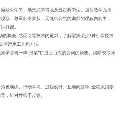
、游戏化学习、场景式学习以及五星教学法、加涅教学九步
学现场，尊重却不盲从，无缝结合到内训师的课程内容中，
何讲好课。
动的机会, 感受引导技术的魅力，了解掌握至少3种引导技术
灵活运用工具和方法.
象录音机一样“播放”讲过上百次的台词的厌恶、消除绞尽脑
角色演练、行动学习、过程设计、互动问题等, 全程采用参
辅导，针对性给予反馈。