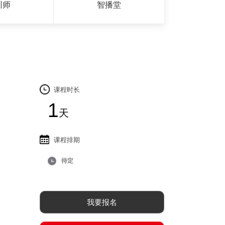
训师
智播堂
课程时长
1
天
课程排期
待定
我要报名