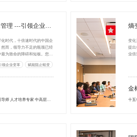
变革领导力与AI管理 ---引领企业变革，赋能阻止蜕变
熵
字化时代，十倍速时代的中国企
变化
！然而，领导力不足的瓶颈已经
提出
中最为致命的障碍和短板。您的
业倍
导力短板和恐慌症吗？您是管理
杂无
-引领企业变革
赋能阻止蜕变
组织中形形色色的人有效地打造
性和
属从表面服从到真心奉献，死心
成长
气低落的团队重振士气，实现组
变丰
金
什么力量征服人心？如何向西点
青春
稻盛和夫、华为、联想、海尔、
管理者成长地图版权培训导师 人才培养专家 中高层管理实战专家
么样的领导力？本课程总结了企
法则，助您在变革中施展领导力