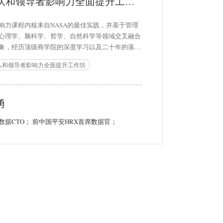
团队和领导者影响力全面提升工作坊
响力课程内核来自NASA的最佳实践，并基于管理
心理学、脑科学、哲学、自然科学等领域交叉融合
象，经历顶级商学院的深度学习以及二十年的落地
。课程从“洞察人性”开始，展现影响力的第一性原
队和领导者影响力全面提升工作坊
并阐述影响力的底层逻辑，在行为、沟通、内在心
三个维度，全面解读影响力方法并给出实操工具；
团队和领导者在向上、向下、横向非职权影响力等
勇
维度实现全面提升。 本课程一经推出即受到中国
、中国电信、中国电子、中国信达、美的集团、滴
数据CTO； 前中国平安HRX首席数据官；
行、用友网络、浦发银行、浙江农商银行等企业的
，并作为管理者的必修课。本课程的部分理论模型
风靡全球80多个国家的影响力方法体系，并且本课
常难得的面向向各层级管理者，提供了一个从上帝
深度理解管影响力的卓越学习体验。