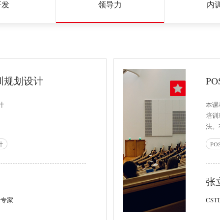
研发
领导力
内
训规划设计
计
本课
培训
法。
目设
计
P
张
计专家
CS