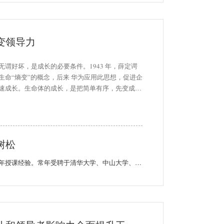
变领导力
无谓好坏，是成长的必要条件。1943 年，薛定谔
生命“熵变”的概念，后来 华为应用此思想，促进企
速成长。生命体的成长，是把简单有序，先变成复
序，再把复杂无序，最后变成复杂有序，增加丰富
条理性，如此往返，持续推动系统成长。 组织的
，需要利用变革制造变革，把无序变有序，把简单
富。企业家的成长， 需要拥抱变革，创造精神的
树松
期，在思维上激发创造力，在精神上升华。
十五年授课经验。常年受聘于清华大学、中山大学、华南理工大学担任总裁研修班客座教授，拥有本课程及《管理心理学》、《大历史大管理》、《管理者悦读课》等管理版权课程。 为在中国境内的500 强企业实施过20 万人次以上的培训服务，近5 年尤其关注500 强企业的中国本土公司，着重研究金融、地产、能源等优势国企，为下一阶段中国企业参与世界竞争倾注心智