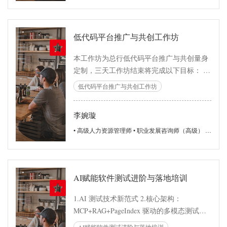
低代码平台推广与共创工作坊
本工作坊为总行低代码平台推广与共创量身
定制，三天工作坊结束将完成以下目标： 1.
推广平台使用：让分行学员了解平台能力，
低代码平台推广与共创工作坊
从课堂上的“跟着做”，到训后的“自己做”；
总行得以持续追踪平台在实际工作中的落地
李婉璇
效果，同时通过优秀案例评比形成可复制的
标杆，放大推广效应 2. 收集优化需求：引领
• 高级人力资源管理师 • 职业发展咨询师（高级） • 8年金融集团总部 科技与运营条线培训负责人 • 3年金融企业大学 干部培养及学习平台负责人 • 3年互联网企业 中高管管理教练 • 6年培训咨询领域 解决方案及赋能专家 • 阿里达摩院 人工智能训练师（高级） • Datawhale x 讯飞星火 认证提示词工程师
学员系统化梳理，形成结构化的“业务场景需
求清单”；同时识别“平台待改进点”，纳入后
续平台迭代 3. 产出解决方案：每组基于真实
AI赋能软件测试进阶与落地培训
业务场景，产出可落地的方案及Demo；让学
习成果看得见、摸得着
1.AI 测试技术新范式 2.核心架构：
MCP+RAG+PageIndex 驱动的多模态测试框
架 3.实战：MCP+RAG+PageIndex 测试框架
AI赋能软件测试进阶与落地培训