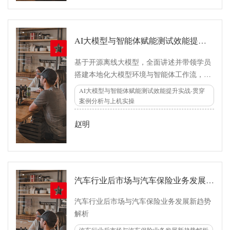
提效”升级到“组织级Agent工作流驱动项目管
理升级”
AI大模型与智能体赋能测试效能提升实战-贯穿案例分析与上机实操
基于开源离线大模型，全面讲述并带领学员
搭建本地化大模型环境与智能体工作流，结
合质量与研发效能各典型场景需求，通过离
AI大模型与智能体赋能测试效能提升实战-贯穿
线开源大模型、AI智能体实现业务降本增效
案例分析与上机实操
的需求，如代码评审、测试用例自动化生
成、测试数据构造、代码质量评估等。
赵明
汽车行业后市场与汽车保险业务发展新趋势解析
汽车行业后市场与汽车保险业务发展新趋势
解析
汽车行业后市场与汽车保险业务发展新趋势解析