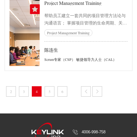
Project Management Training
帮助员工建立一套共同的项目管理方法论与
沟通语言； 掌握项目管理的生命周期、关键
流程和现代项目管理思想； 明确跨部门协作
Project Management Training
中项目经理及团队成员的角色定位与职责划
分； 输出可直接使用的项目管理模板集，并
陈连生
在现场完成责任分配矩阵等核心内容的演
练。
Scrum专家（CSP） 敏捷领导力人士（CAL）
2
3
4
5
6
4006-998-758