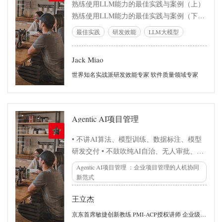
熟练使用LLM能力的最佳实践与案例（上）
熟练使用LLM能力的最佳实践与案例（下）
LLM在软件研发全生命周期中的应用场景与
最佳实践
研发效能
LLM大模型
案例（基于互联网和电商研发场景） LLM辅
助编程提升开发质效的最佳实践与案例详解
Jack Miao
LLM在软件质量和测试领域中的最佳实践与
世界知名实战派研发效能专家 软件质量领域专家
应用案例 需求阶段研发效能提升的最佳实践
个人开发与测试阶段的研发效能提升实践 代
码合流阶段的研发效能提升实践 课程涉及的
的工程实践与行业案例
Agentic AI项目管理
• 不讲AI算法、模型训练、数据标注、模型
研发交付 • 不鼓吹纯AI自治、无人审批、自
动决策的理想化模式 • 聚焦企业当下可商
Agentic AI项目管理 ：企业项目管理的人机协同
用、可落地、可治理、可复制的人机协同项
新范式
目管理体系 • 强调“人类定目标、锁基线、做
决策、担责任；AI Agent做拆解、执行、分
王立杰
析、预警、沉淀” • 帮助企业从“个人使用AI
京东首席敏捷创新教练 PMI-ACP授权讲师 企业级规模化敏捷SAFe认证咨询师（SPC4）