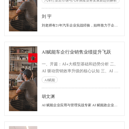
刘 宇
刘老师有21年汽车企业实战经验，始终致力于企业信息化数字化相关方面管理工作。从IT开发工程师起步，到系统开发，系统监理，项目管理，互联网产品设计，系统集成部署与测试，业务规划咨询等多个岗位。熟悉对整车制造业的体系流程与数字化IT解决方案，特别擅长于汽车营销领域的数字化方案规划设计与系统实施工作，对营销系统集成开发项目实施有着丰富的实施经验，善于将咨询规划与落地方案相结合，属于实战派技术落地型专家。
AI赋能车企行业销售业绩提升飞跃
一、开篇：AI+大模型基础和趋势分析 二、
AI 驱动营销效率升级的核心认知 三、AI 驱
动的精准客户定位应用 四、进阶：大模型支
AI赋能
撑的营销知识库搭建 五、落地：AI 营销工
具的长效应用体系
胡文渊
AI 赋能企业应用与管理实战专家 AI 赋能政企业务应用实战专家 中国科学院大学工程管理硕士 现任：国企集团子公司 | AI 事业部总经理 曾任：百度智能云 | AI 大模型创新行业负责人 曾任：阿里云 | 政企大客户高级业务专家 曾任：京东集团 | 政企行业大客户高级专家 曾任：百度云智学院副院长，百度大学 AI 金牌讲师 中国移动、中科院、精工集团 AI 大赛教练、评委 中国科学院大学校友会 AI 专委会委员 中国人民大学客座讲师、360 集团特聘 AI 讲师 太原理工大学特聘硕士导师、职场导师 BCC 咨询、美太咨询特聘 AI 科技顾问 国家工信部