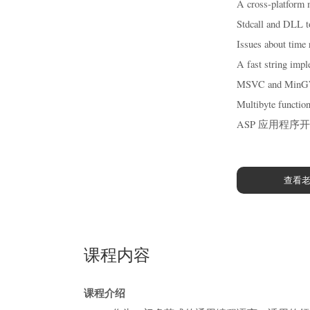
A cross-platform 
Stdcall and DLL
Issues about time
A fast string imp
MSVC and MinGW 
Multibyte functio
ASP 应用程序开发规范 (
查看
课程内容
课程介绍