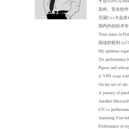
平台(GNU/L
架构、安全软件
历届C++大会
国内外的技术专
Time zones in Pyt
阅读的权利 (a Chinese
My opinions regar
25x performance b
Pipenv and reloca
A VPN issue wit
On the use of she
A journey of purel
Another Microsof
C/C++ performanc
Annoying Vim beh
Performance of my