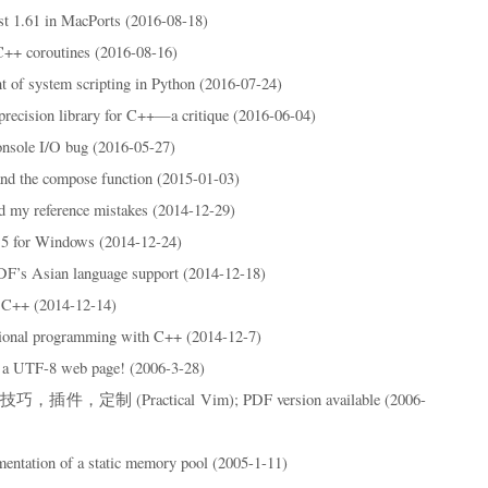
t 1.61 in MacPorts (2016-08-18)
C++ coroutines (2016-08-16)
t of system scripting in Python (2016-07-24)
precision library for C++—a critique (2016-06-04)
ole I/O bug (2016-05-27)
nd the compose function (2015-01-03)
d my reference mistakes (2014-12-29)
3.5 for Windows (2014-12-24)
DF’s Asian language support (2014-12-18)
 C++ (2014-12-14)
tional programming with C++ (2014-12-7)
a UTF-8 web page! (2006-3-28)
件，定制 (Practical Vim); PDF version available (2006-
entation of a static memory pool (2005-1-11)