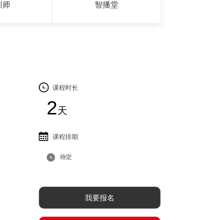
训师
智播堂
课程时长
2
天
课程排期
待定
我要报名