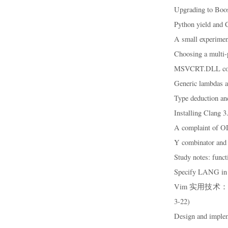
Upgrading to Boos
Python yield and 
A small experimen
Choosing a multi-
MSVCRT.DLL cons
Generic lambdas a
Type deduction an
Installing Clang 
A complaint of O
Y combinator and
Study notes: func
Specify LANG in 
Vim 实用技术：技巧，插
3-22)
Design and implem