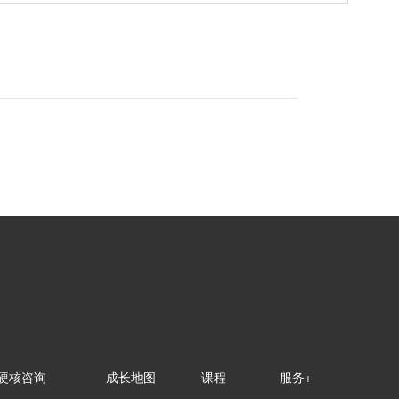
硬核咨询
成长地图
课程
服务+