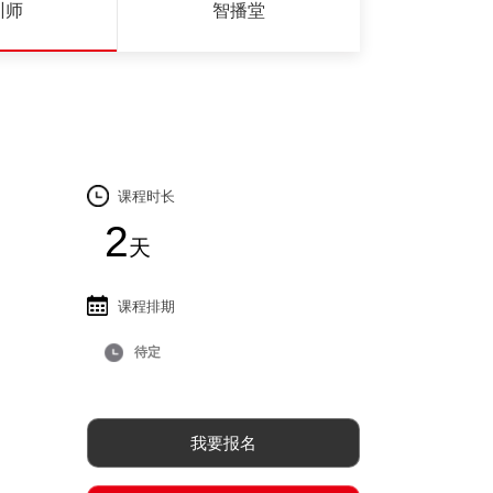
训师
智播堂
课程时长
2
天
课程排期
待定
我要报名