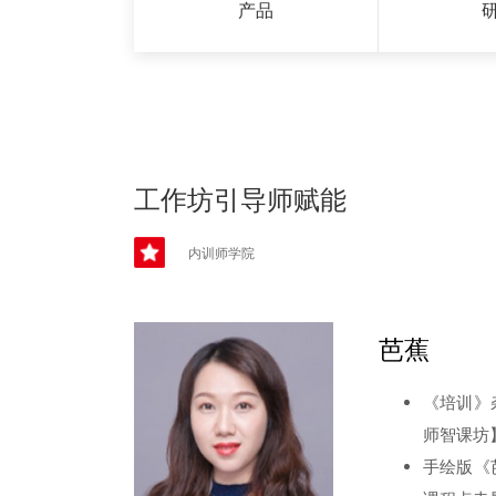
产品
工作坊引导师赋能
内训师学院
芭蕉
《培训》
师智课坊
手绘版《