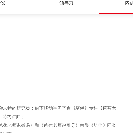
研发
领导力
内
杂志特约研究员；旗下移动学习平台《培伴》专栏【芭蕉老
】特约讲师；
芭蕉老师说微课》和《芭蕉老师说引导》荣登《培伴》同类