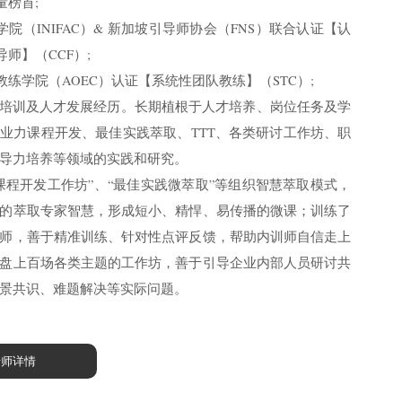
量榜首;
院（INIFAC）& 新加坡引导师协会（FNS）联合认证【认
师】（CCF）;
教练学院（AOEC）认证【系统性团队教练】（STC）;
业培训及人才发展经历。长期植根于人才培养、岗位任务及学
业力课程开发、最佳实践萃取、TTT、各类研讨工作坊、职
导力培养等领域的实践和研究。
课程开发工作坊”、“最佳实践微萃取”等组织智慧萃取模式，
的萃取专家智慧，形成短小、精悍、易传播的微课；训练了
师，善于精准训练、针对性点评反馈，帮助内训师自信走上
盘上百场各类主题的工作坊，善于引导企业内部人员研讨共
景共识、难题解决等实际问题。
老师详情