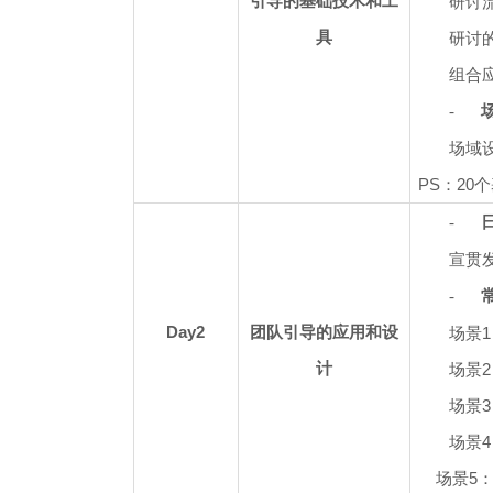
引导的基础技术和工
研讨
具
研讨
组合
-
场域
PS
：20
-
宣贯
-
Day2
团队引导的应用和设
场景
计
场景
场景
场景
场景5